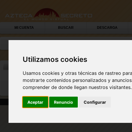
MI CUENTA
BUSCAR
DESCARGA
Utilizamos cookies
COMPROBAR EL ESTADO DE ACTIVACIÓN DE CUENTA
Usamos cookies y otras técnicas de rastreo par
Introduce tu dirección de correo electrónico y veremos si has val
mostrarte contenidos personalizados y anuncios 
Correo electrónico:
comprender de donde llegan nuestros visitantes.
Aceptar
Renuncio
Configurar
|
|
|
Home
Solicitud de soporte
Pie de imprenta
Tér
Latinosecreto.