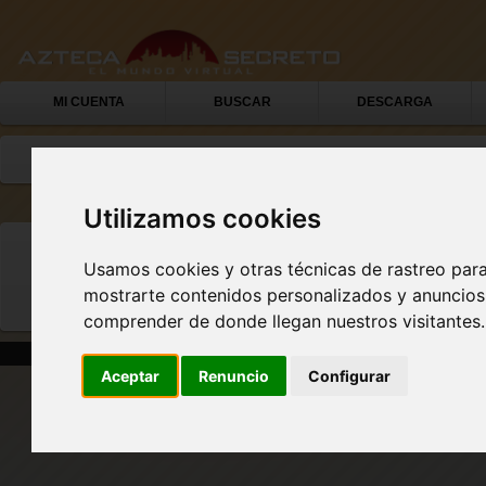
MI CUENTA
BUSCAR
DESCARGA
Utilizamos cookies
Usamos cookies y otras técnicas de rastreo par
La ruta de acceso '/llms.txt' que has
mostrarte contenidos personalizados y anuncios 
comprender de donde llegan nuestros visitantes.
|
|
|
Home
Solicitud de soporte
Pie de imprenta
Tér
Aceptar
Renuncio
Configurar
Latinosecreto.